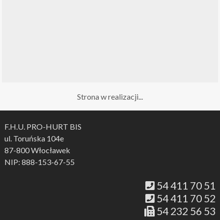
Strona w realizacji...
F.H.U. PRO-HURT BIS
ul. Toruńska 104e
87-800 Włocławek
NIP: 888-153-67-55
54 411 70 51
54 411 70 52
54 232 56 53